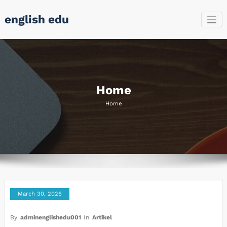
Skip
english edu
to
content
Home
Home
March 30, 2026
By
adminenglishedu001
In
Artikel