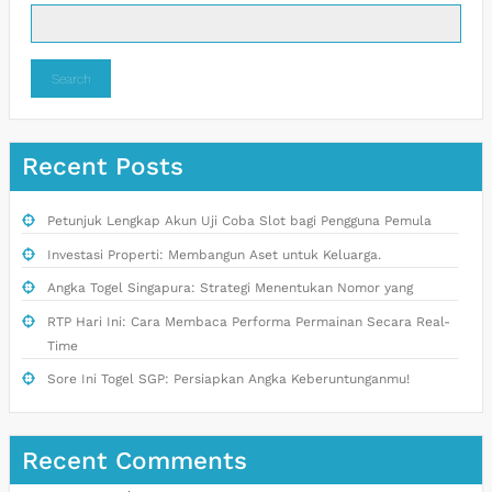
Search
Recent Posts
Petunjuk Lengkap Akun Uji Coba Slot bagi Pengguna Pemula
Investasi Properti: Membangun Aset untuk Keluarga.
Angka Togel Singapura: Strategi Menentukan Nomor yang
RTP Hari Ini: Cara Membaca Performa Permainan Secara Real-
Time
Sore Ini Togel SGP: Persiapkan Angka Keberuntunganmu!
Recent Comments