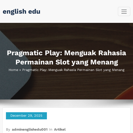
Skip
english edu
to
content
Pragmatic Play: Menguak Rahasia
Permainan Slot yang Menang
Home
»
Pragmatic Play: Menguak Rahasia Permainan Slot yang Menang
December 29, 2025
By
adminenglishedu001
In
Artikel