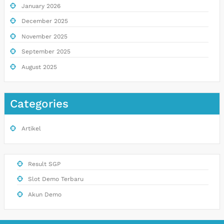
January 2026
December 2025
November 2025
September 2025
August 2025
Categories
Artikel
Result SGP
Slot Demo Terbaru
Akun Demo