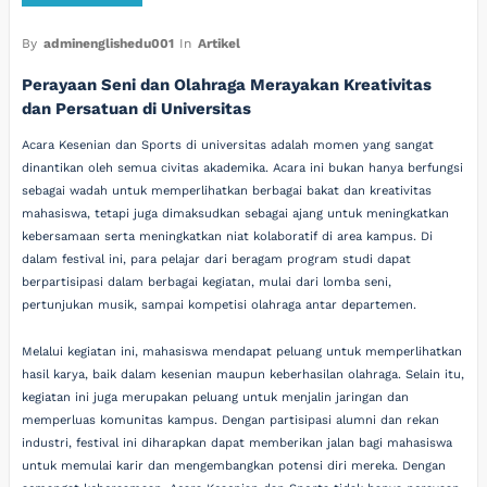
By
adminenglishedu001
In
Artikel
Perayaan Seni dan Olahraga Merayakan Kreativitas
dan Persatuan di Universitas
Acara Kesenian dan Sports di universitas adalah momen yang sangat
dinantikan oleh semua civitas akademika. Acara ini bukan hanya berfungsi
sebagai wadah untuk memperlihatkan berbagai bakat dan kreativitas
mahasiswa, tetapi juga dimaksudkan sebagai ajang untuk meningkatkan
kebersamaan serta meningkatkan niat kolaboratif di area kampus. Di
dalam festival ini, para pelajar dari beragam program studi dapat
berpartisipasi dalam berbagai kegiatan, mulai dari lomba seni,
pertunjukan musik, sampai kompetisi olahraga antar departemen.
Melalui kegiatan ini, mahasiswa mendapat peluang untuk memperlihatkan
hasil karya, baik dalam kesenian maupun keberhasilan olahraga. Selain itu,
kegiatan ini juga merupakan peluang untuk menjalin jaringan dan
memperluas komunitas kampus. Dengan partisipasi alumni dan rekan
industri, festival ini diharapkan dapat memberikan jalan bagi mahasiswa
untuk memulai karir dan mengembangkan potensi diri mereka. Dengan