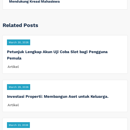
Mendukung Kreasi Mahasiswa
Related Posts
March 30, 2026
Petunjuk Lengkap Akun Uji Coba Slot bagi Pengguna
Pemula
Artikel
March 29, 2026
Investasi Properti: Membangun Aset untuk Keluarga.
Artikel
March 23, 2026