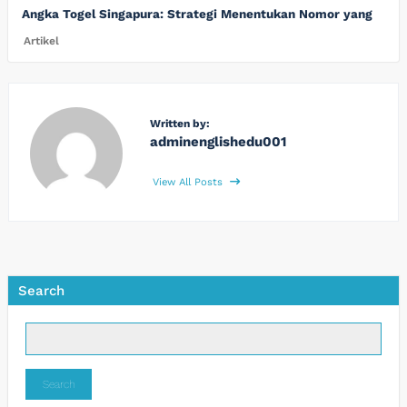
Angka Togel Singapura: Strategi Menentukan Nomor yang
Artikel
Written by:
adminenglishedu001
View All Posts
Search
Search