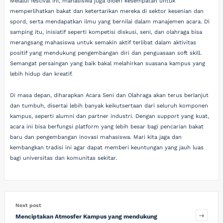
Melalui festival ini, mahasiswa juga diberi kesempatan untuk
memperlihatkan bakat dan ketertarikan mereka di sektor kesenian dan
spord, serta mendapatkan ilmu yang bernilai dalam manajemen acara. Di
samping itu, inisiatif seperti kompetisi diskusi, seni, dan olahraga bisa
merangsang mahasiswa untuk semakin aktif terlibat dalam aktivitas
positif yang mendukung pengembangan diri dan penguasaan soft skill.
Semangat persaingan yang baik bakal melahirkan suasana kampus yang
lebih hidup dan kreatif.
Di masa depan, diharapkan Acara Seni dan Olahraga akan terus berlanjut
dan tumbuh, disertai lebih banyak keikutsertaan dari seluruh komponen
kampus, seperti alumni dan partner industri. Dengan support yang kuat,
acara ini bisa berfungsi platform yang lebih besar bagi pencarian bakat
baru dan pengembangan inovasi mahasiswa. Mari kita jaga dan
kembangkan tradisi ini agar dapat memberi keuntungan yang jauh luas
bagi universitas dan komunitas sekitar.
Next post
Menciptakan Atmosfer Kampus yang mendukung