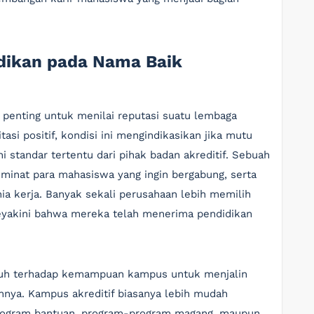
idikan pada Nama Baik
 penting untuk menilai reputasi suatu lembaga
si positif, kondisi ini mengindikasikan jika mutu
standar tertentu dari pihak badan akreditif. Sebuah
minat para mahasiswa yang ingin bergabung, serta
a kerja. Banyak sekali perusahaan lebih memilih
 meyakini bahwa mereka telah menerima pendidikan
garuh terhadap kemampuan kampus untuk menjalin
innya. Kampus akreditif biasanya lebih mudah
rogram bantuan, program-program magang, maupun