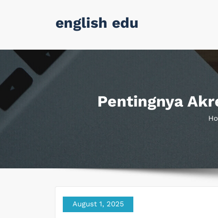
Skip
english edu
to
content
Pentingnya Akr
H
August 1, 2025