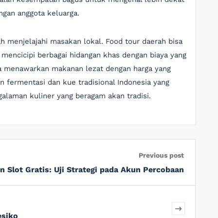
gan anggota keluarga.
ah menjelajahi masakan lokal. Food tour daerah bisa
encicipi berbagai hidangan khas dengan biaya yang
ya menawarkan makanan lezat dengan harga yang
 fermentasi dan kue tradisional Indonesia yang
laman kuliner yang beragam akan tradisi.
Previous post
n Slot Gratis: Uji Strategi pada Akun Percobaan
esiko