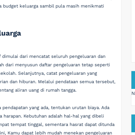
a budget keluarga sambil pula masih menikmati
luarga
 dimulai dari mencatat seluruh pengeluaran dan
ah dari menyusun daftar pengeluaran tetap seperti
 sekolah. Selanjutnya, catat pengeluaran yang
rian dan hiburan. Melalui pendataan semua tersebut,
ntang aliran uang di rumah tangga.
N
 pendapatan yang ada, tentukan urutan biaya. Ada
 harapan. Kebutuhan adalah hal-hal yang dibeli
at tempat tinggal, sementara hasrat dapat ditunda
 ini, Kamu dapat lebih mudah menekan pengeluaran