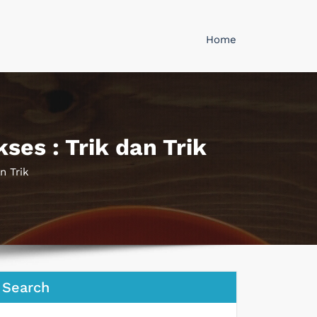
Home
es : Trik dan Trik
n Trik
Search