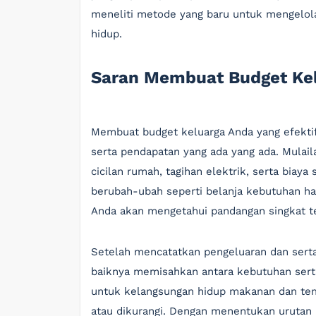
meneliti metode yang baru untuk mengelol
hidup.
Saran Membuat Budget Ke
Membuat budget keluarga Anda yang efektif
serta pendapatan yang ada yang ada. Mulail
cicilan rumah, tagihan elektrik, serta biaya
berubah-ubah seperti belanja kebutuhan ha
Anda akan mengetahui pandangan singkat te
Setelah mencatatkan pengeluaran dan serta
baiknya memisahkan antara kebutuhan serta
untuk kelangsungan hidup makanan dan temp
atau dikurangi. Dengan menentukan urutan