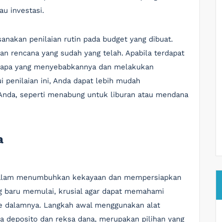
u investasi.
sanakan penilaian rutin pada budget yang dibuat.
an rencana yang sudah yang telah. Apabila terdapat
hu apa yang menyebabkannya dan melakukan
i penilaian ini, Anda dapat lebih mudah
nda, seperti menabung untuk liburan atau mendana
a
 dalam menumbuhkan kekayaan dan mempersiapkan
ng baru memulai, krusial agar dapat memahami
ke dalamnya. Langkah awal menggunakan alat
lnya deposito dan reksa dana, merupakan pilihan yang