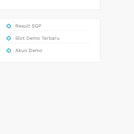
Result SGP
Slot Demo Terbaru
Akun Demo