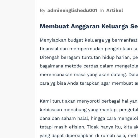
By
adminenglishedu001
In
Artikel
Membuat Anggaran Keluarga Sed
Menyiapkan budget keluarga yg bermanfaat 
finansial dan mempermudah pengelolaan su
Ditengah beragam tuntutan hidup harian, p
bagaimana metode cerdas dalam mengelola 
merencanakan masa yang akan datang. Dalam
cara yg bisa Anda terapkan agar membuat a
Kami turut akan menyoroti berbagai hal yan
kebiasaan menabung yang mantap, pengetah
dana dan saham halal, hingga cara mengelo
tetapi masih efisien. Tidak hanya itu, kit
yang dapat dipersiapkan di rumah saja, mel