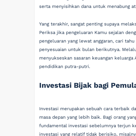
serta menyisihkan dana untuk menabung ata
Yang terakhir, sangat penting supaya melak
Periksa jika pengeluaran Kamu sejalan deng
pengeluaran yang lewat anggaran, cari ta
penyesuaian untuk bulan berikutnya. Melalu
menyukseskan sasaran keuangan keluarga A
pendidikan putra-putri.
Investasi Bijak bagi Pemul
Investasi merupakan sebuah cara terbaik
masa depan yang lebih baik. Bagi orang ya
fundamental investasi sebelumnya terjun 
investasi yang relatif tidak berisiko, misa