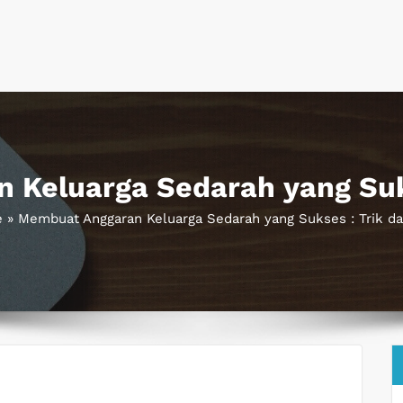
Keluarga Sedarah yang Suks
e
»
Membuat Anggaran Keluarga Sedarah yang Sukses : Trik da