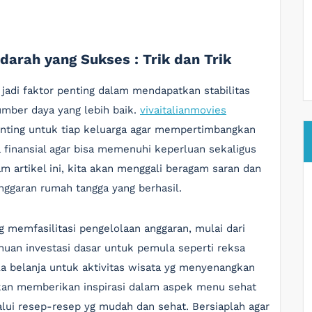
arah yang Sukses : Trik dan Trik
jadi faktor penting dalam mendapatkan stabilitas
mber daya yang lebih baik.
vivaitalianmovies
enting untuk tiap keluarga agar mempertimbangkan
finansial agar bisa memenuhi keperluan sekaligus
 artikel ini, kita akan menggali beragam saran dan
nggaran rumah tangga yang berhasil.
g memfasilitasi pengelolaan anggaran, mulai dari
uan investasi dasar untuk pemula seperti reksa
la belanja untuk aktivitas wisata yg menyenangkan
a akan memberikan inspirasi dalam aspek menu sehat
alui resep-resep yg mudah dan sehat. Bersiaplah agar