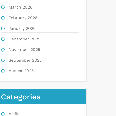
March 2026
February 2026
January 2026
December 2025
November 2025
September 2025
August 2025
Categories
Artikel