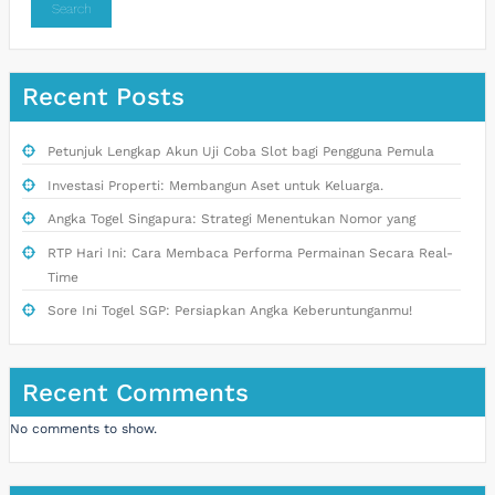
Search
Recent Posts
Petunjuk Lengkap Akun Uji Coba Slot bagi Pengguna Pemula
Investasi Properti: Membangun Aset untuk Keluarga.
Angka Togel Singapura: Strategi Menentukan Nomor yang
RTP Hari Ini: Cara Membaca Performa Permainan Secara Real-
Time
Sore Ini Togel SGP: Persiapkan Angka Keberuntunganmu!
Recent Comments
No comments to show.