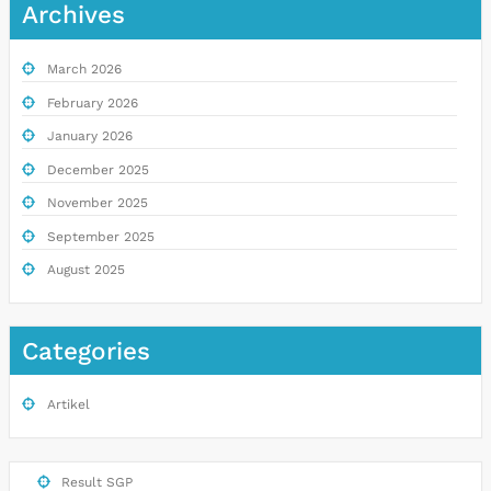
Archives
March 2026
February 2026
January 2026
December 2025
November 2025
September 2025
August 2025
Categories
Artikel
Result SGP