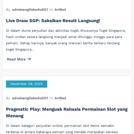
By
adminenglishedu001
In
Artikel
Live Draw SGP: Saksikan Result Langsung!
Di dalam dunia perjudian dan aktivitas togel, khususnya Togel Singapore,
hasil undian secara langsung menjadi amat ditunggu-tunggu para para
pemain. Setiap harinya, banyak orang mencari berita terbaru tentang
togel Singapura…
Read More
December 29, 2025
By
adminenglishedu001
In
Artikel
Pragmatic Play: Menguak Rahasia Permainan Slot yang
Menang
Di dalam kategori perjudian online, permainan slot demo semakin
terkenal di antara beberapa pemain yang hendak merasakan sensasi