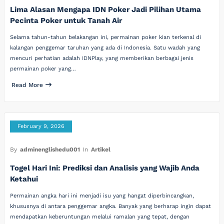
Lima Alasan Mengapa IDN Poker Jadi Pilihan Utama
Pecinta Poker untuk Tanah Air
Selama tahun-tahun belakangan ini, permainan poker kian terkenal di
kalangan penggemar taruhan yang ada di Indonesia. Satu wadah yang
mencuri perhatian adalah IDNPlay, yang memberikan berbagai jenis
permainan poker yang…
Read More
February 9, 2026
By
adminenglishedu001
In
Artikel
Togel Hari Ini: Prediksi dan Analisis yang Wajib Anda
Ketahui
Permainan angka hari ini menjadi isu yang hangat diperbincangkan,
khususnya di antara penggemar angka. Banyak yang berharap ingin dapat
mendapatkan keberuntungan melalui ramalan yang tepat, dengan