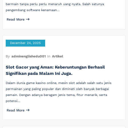
bermain tanpa perlu perlu menaruh uang nyata. Salah satunya
pengembang software kenamaan…
Read More
December 24, 2025
By
adminenglishedu001
In
Artikel
Slot Gacor yang Aman: Keberuntungan Berhasil
Signifikan pada Malam Ini Juga.
Dalam dunia game kasino online, mesin slot adalah salah satu jenis
permainan yang paling populer dan diminati oleh banyak berbagai
pemain. Dengan adanya beragam jenis tema, fitur menarik, serta
potensi…
Read More