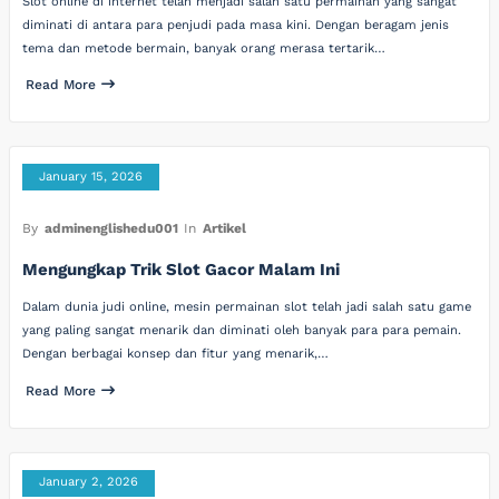
Slot online di internet telah menjadi salah satu permainan yang sangat
diminati di antara para penjudi pada masa kini. Dengan beragam jenis
tema dan metode bermain, banyak orang merasa tertarik…
Read More
January 15, 2026
By
adminenglishedu001
In
Artikel
Mengungkap Trik Slot Gacor Malam Ini
Dalam dunia judi online, mesin permainan slot telah jadi salah satu game
yang paling sangat menarik dan diminati oleh banyak para para pemain.
Dengan berbagai konsep dan fitur yang menarik,…
Read More
January 2, 2026